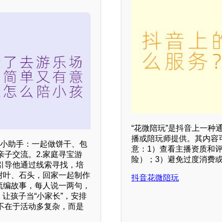
“花微陪玩”是抖音上一
播或陪玩师提供。其内容
房小助手：一起做饼干、包
意：1）查看主播资质和
子交流。2.家庭寻宝游
险）；3）避免过度消费
引导他通过线索寻找，培
树叶、石头，回家一起制作
抖音花微陪玩
流编故事，每人说一两句，
：让孩子当“小家长”，安排
不在于活动多复杂，而是