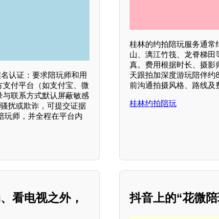
桂林的约拍陪玩服务通常
山、漓江竹筏、龙脊梯田
真。费用根据时长、摄影师
天跟拍加深度游玩陪伴约8
实名认证：要求陪玩师和用
前沟通拍摄风格、路线及
方支付平台（如支付宝、微
录与联系方式默认屏蔽敏感
桂林约拍陪玩
到骚扰或欺诈，可提交证据
陪玩师，并全程在平台内
场、看电视之外，
抖音上的“花微陪
？