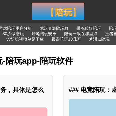
游戏陪玩用户分析
武汉桌游陪玩群
果冻传媒陪玩
陪
30岁做陪玩
蜻蜓陪玩安卓
陪玩一般在哪里点
王者
yy陪玩视频单是干嘛
最贵陪玩10几万
梦泪点陪玩
-陪玩app-陪玩软件
服务，具体是怎么
### 电竞陪玩