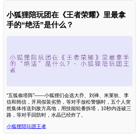
小狐狸陪玩团在《王者荣耀》里最拿
手的“绝活”是什么？
“五狐偷塔阵”——小狐狸们会选大乔、刘禅、米莱狄、李
信和韩信，开局假装劣势，等对手放松警惕时，五个人突
然集体传送到敌方高地，用技能轮番拆塔，10秒内连破三
路，等对手回防时，水晶已经炸了。
小狐狸陪玩团王者