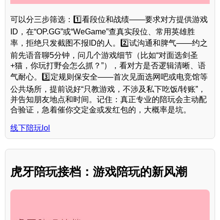
可以分三步筛选：1️⃣看段位和战绩——要求对方提供游戏
ID，在“OP.GG”或“WeGame”查真实段位、常用英雄胜
率，拒绝只发截图不报ID的人。2️⃣试沟通和脾气——约之
前先语音聊5分钟，问几个游戏细节（比如“对面选剑圣
+猫，你玩打野会怎么抓？”），看对方是否逻辑清晰、语
气耐心。3️⃣定规则保安全——首次见面选网吧或电竞馆等
公共场所，提前说好“只教游戏，不涉及私下吃饭/转账”，
并告知朋友地点和时间。记住：真正专业的陪玩会主动配
合验证，急着催你交定金或发红包的，大概率是坑。
线下陪玩lol
虎牙陪玩接档：游戏陪玩的新风潮