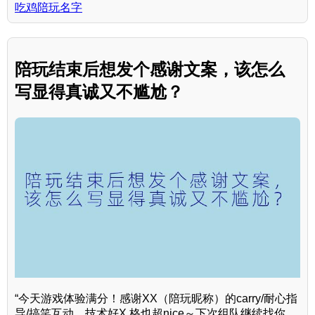
吃鸡陪玩名字
陪玩结束后想发个感谢文案，该怎么
写显得真诚又不尴尬？
“今天游戏体验满分！感谢XX（陪玩昵称）的carry/耐心指
导/搞笑互动，技术好X 格也超nice～下次组队继续找你，