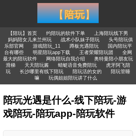
【陪玩】首页
约陪玩的软件下单
上海陪玩线下男
妈妈陪女儿来兰州玩
战术小队妹子陪玩
头号陪玩俱
乐部官网
游戏陪玩_11
蹲板光遇陪玩
国内陪玩平
台有哪些
明星陪玩app下载
王者荣耀陪玩团
全网
最大的陪玩软件
网络陪玩自我介绍
奥特曼陪小朋友玩
滑梯
天天陪玩酱
蜻蜓语音免费陪玩
虎牙阿飞陪
玩
长沙哪里有线下陪玩
陪玩活的女的
陪玩管睡
嘛
玩偶姐姐陪玩讲了什么
陪玩光遇是什么-线下陪玩-游
戏陪玩-陪玩app-陪玩软件