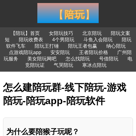
【陪玩】首页
女陪玩技巧
北京陪玩
陪玩文案
短
陪玩收费表
4个男陪玩
斗鱼入会陪玩
陪玩
软件飞车
陪玩王打锤
陪玩王者包赢
纳心陪玩
点游戏陪玩app
安安陪玩
王者陪玩价格
广州陪
玩服务
美女陪玩网吧
怎么找陪玩
号借陪玩
电
竞陪玩证
气哭陪玩
寒冰点陪玩
怎么建陪玩群-线下陪玩-游戏
陪玩-陪玩app-陪玩软件
为什么要陪猴子玩呢？