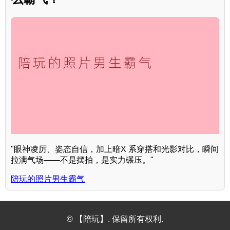
"眼神凌厉、姿态自信，加上暗X 系穿搭和光影对比，瞬间
拉满气场——不是摆拍，是实力碾压。"
陪玩的照片男生霸气
© 【陪玩】. 保留所有权利.