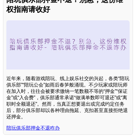
权指南请收好
近年来，随着游戏陪玩、线上娱乐社交的兴起，各类“陪玩
俱乐部”“陪玩公会”如雨后春笋般涌现。不少玩家或陪玩师
在加入时，往往会被要求缴纳一笔数额不等的“押金”“保证
金”或“入会费”，俱乐部通常承诺“做满单数即可退还”或“离
职时全额退还”。然而，当真正想要退出或完成约定任务
后，部分俱乐部却以各种理由拖延、克扣甚至直接拒绝退
还押金。
陪玩俱乐部押金不退咋办