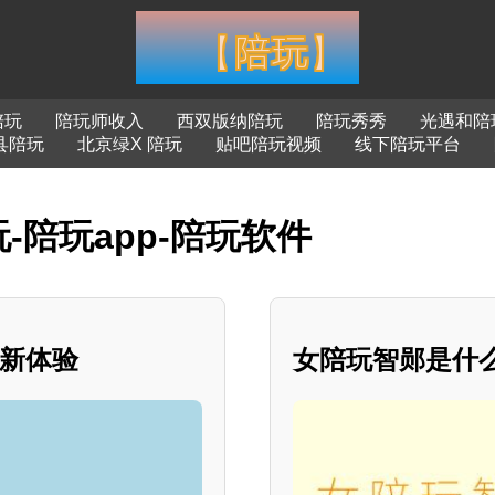
陪玩
陪玩师收入
西双版纳陪玩
陪玩秀秀
光遇和陪
县陪玩
北京绿X 陪玩
贴吧陪玩视频
线下陪玩平台
-陪玩app-陪玩软件
全新体验
女陪玩智郧是什