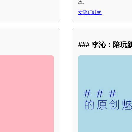
应。
女陪玩吐奶
### 李沁：陪