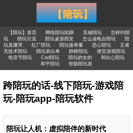
【陪玩】首页
网络陪玩陷阱
瓜铺陪玩
怎样约陪
玩
陪玩引流
陪玩桌游西安
怎么读电台陪玩
陪
玩直播哭
红厂陪玩
陪玩接单量
恶心陪玩
王者
无技术陪玩
陪玩表白单
静静陪玩
便宜游戏陪玩
电音节陪玩
Cod陪玩
陪玩的女的
和比心陪玩
和平陪玩
智勋陪玩发
跨陪玩的话-线下陪玩-游戏陪
玩-陪玩app-陪玩软件
陪玩让人机：虚拟陪伴的新时代