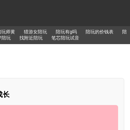
陪玩师黄
猎游女陪玩
陪玩有g吗
陪玩的价钱表
陪
梦陪玩
找附近陪玩
笔芯陪玩试音
成长