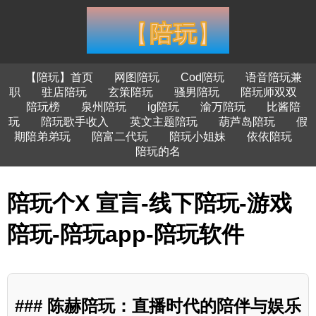
【陪玩】首页
网图陪玩
Cod陪玩
语音陪玩兼
职
驻店陪玩
玄策陪玩
骚男陪玩
陪玩师双双
陪玩榜
泉州陪玩
ig陪玩
渝万陪玩
比酱陪
玩
陪玩歌手收入
英文主题陪玩
葫芦岛陪玩
假
期陪弟弟玩
陪富二代玩
陪玩小姐妹
依依陪玩
陪玩的名
陪玩个X 宣言-线下陪玩-游戏
陪玩-陪玩app-陪玩软件
### 陈赫陪玩：直播时代的陪伴与娱乐