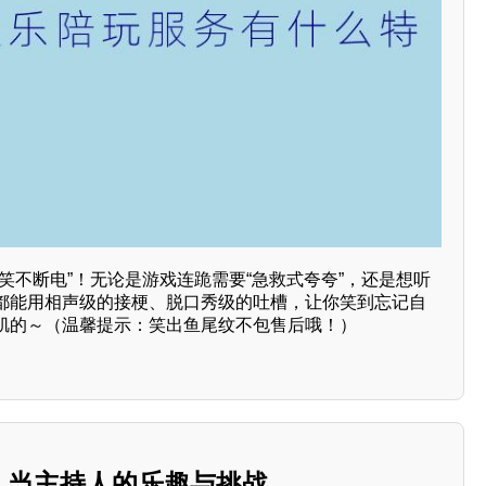
笑不断电”！无论是游戏连跪需要“急救式夸夸”，还是想听
都能用相声级的接梗、脱口秀级的吐槽，让你笑到忘记自
肌的～（温馨提示：笑出鱼尾纹不包售后哦！）
业：当主持人的乐趣与挑战