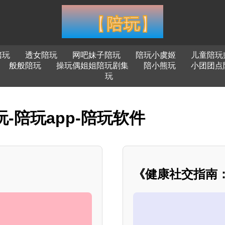
陪玩
透女陪玩
网吧妹子陪玩
陪玩小虞姬
儿童陪玩
般般陪玩
操玩偶姐姐陪玩剧集
陪小熊玩
小团团点
玩
玩-陪玩app-陪玩软件
《健康社交指南