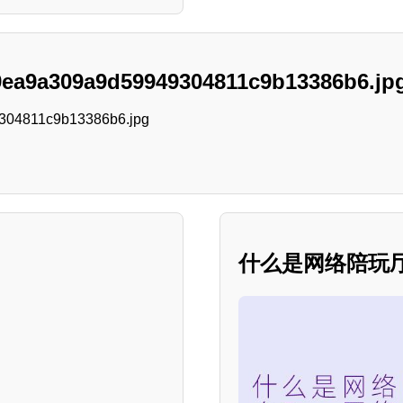
/9ea9a309a9d59949304811c9b13386b6.jp
什么是网络陪玩