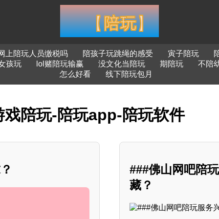
网上陪玩人员缴税吗
陪孩子玩跳绳的感受
寅子陪玩
女孩玩
lol赌陪玩输赢
没文化当陪玩
期陪玩
不陪
怎么好看
线下陪玩包月
戏陪玩-陪玩app-陪玩软件
求？
###佛山网吧陪
藏？