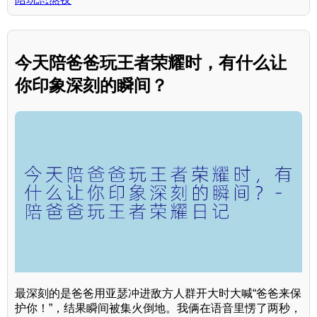
今天陪爸爸玩王者荣耀时，有什么让
你印象深刻的瞬间？
最深刻的是爸爸用亚瑟冲进敌方人群开大时大喊“爸爸来保
护你！”，结果瞬间被集火倒地。我俩在语音里愣了两秒，