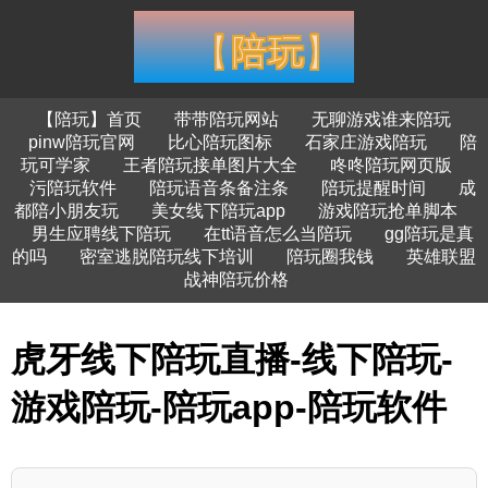
【陪玩】首页
带带陪玩网站
无聊游戏谁来陪玩
pinw陪玩官网
比心陪玩图标
石家庄游戏陪玩
陪
玩可学家
王者陪玩接单图片大全
咚咚陪玩网页版
污陪玩软件
陪玩语音条备注条
陪玩提醒时间
成
都陪小朋友玩
美女线下陪玩app
游戏陪玩抢单脚本
男生应聘线下陪玩
在tt语音怎么当陪玩
gg陪玩是真
的吗
密室逃脱陪玩线下培训
陪玩圈我钱
英雄联盟
战神陪玩价格
虎牙线下陪玩直播-线下陪玩-
游戏陪玩-陪玩app-陪玩软件