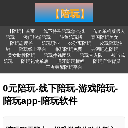
【陪玩】首页
线下特殊陪玩怎么找
传奇单机版假人
陪玩
澳门旅游陪玩
斗鱼陪玩招
泰国陪玩美女
陪玩态度差
陪玩职业
公孙离陪玩
皮玩陪玩注
销
陪玩线上平台
兼职陪玩免费
去酒吧点陪玩
美女助教陪玩
陪玩挣钱团队
陪玩带入队
被当成
陪玩
陪玩礼物单表
虎牙陪玩横幅
陪玩产业背景
王者荣耀陪玩平台
0元陪玩-线下陪玩-游戏陪玩-
陪玩app-陪玩软件