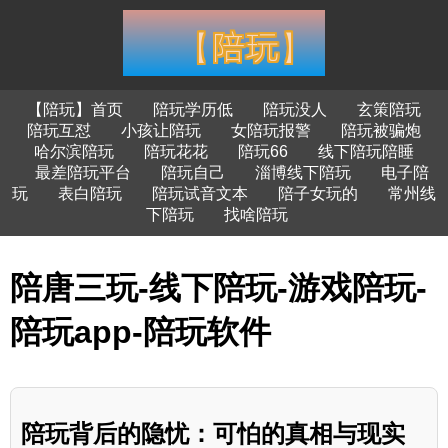
【陪玩】首页
陪玩学历低
陪玩没人
玄策陪玩
陪玩互怼
小孩让陪玩
女陪玩报警
陪玩被骗炮
哈尔滨陪玩
陪玩花花
陪玩66
线下陪玩陪睡
最差陪玩平台
陪玩自己
淄博线下陪玩
电子陪
玩
表白陪玩
陪玩试音文本
陪子女玩的
常州线
下陪玩
找啥陪玩
陪唐三玩-线下陪玩-游戏陪玩-
陪玩app-陪玩软件
陪玩背后的隐忧：可怕的真相与现实