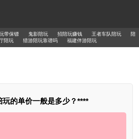
玩带保镖
鬼影陪玩
招陪玩赚钱
王者车队陪玩
陪
厅陪玩
猎游陪玩靠谱吗
福建伴游陪玩
玩的单价一般是多少？****