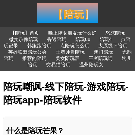
【陪玩】首页
晚上陪女朋友玩什么好
怒怼陪玩
微笑录像陪玩
香遇陪玩
陪玩uu
陪玩4
点陪
玩记录
韩跑跑陪玩
点陪玩怎么玩
太原线下陪玩
英雄联盟陪玩公会
王者帅哥陪玩
澳门陪玩
光韵
陪玩
推荐的陪玩
美女陪玩群
王者陪玩词
婉儿
陪玩
交易猫陪玩
温州陪玩女
陪玩嘲讽-线下陪玩-游戏陪玩-
陪玩app-陪玩软件
什么是陪玩芒果？