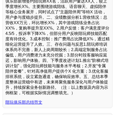
俱乐部新增签约陪玩师XX名，活跃用户量达XX人，较上
季度增长X%。主要围绕游戏陪练、语音聊天、虚拟陪伴
等核心业务展开，同时试点了“主题陪伴周”等特X 活动，
用户参与度稳步提升。二、业绩数据分析1.营收情况：总
营收XX万元，环比增长X%，其中游戏陪练业务占比
XX%，复购率提升至XX%。2.用户反馈：客户满意度评分
4.5/5，投诉率下降X%，但部分用户反映陪玩师技能匹配
度有待优化。3.成本控制：推广费用占比降低X%，通过精
细化运营提升了人效。三、存在问题与反思1.陪玩师培训
体系尚不完善，新人上岗周期较长；2.高端定制服务占比
偏低，用户消费潜力未充分挖掘；3.部分时段客服响应延
迟，影响用户体验。四、下季度改进计划1.推出“阶梯式培
训计划”，强化陪玩师技能与服务水平考核；2.开发“专属
陪伴套餐”，针对高净值用户提供个X 化方案；3.优化客服
排班系统，设立紧急通道，确保响应效率。五、总结本季
度整体运营稳中有进，未来将聚焦服务深化与用户体验提
升，持续探索业务创新路径。（注：以上数据及内容为示
例框架，可根据实际情况调整填充。）
陪玩俱乐部总结范文