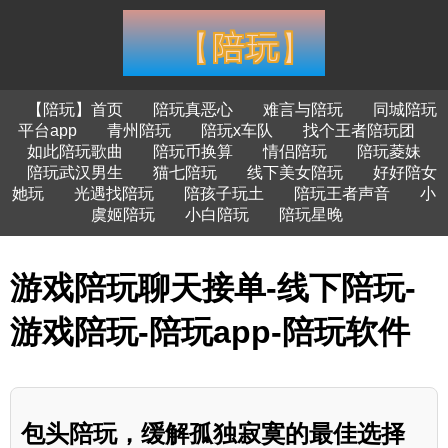
【陪玩】首页
陪玩真恶心
难言与陪玩
同城陪玩
平台app
青州陪玩
陪玩x车队
找个王者陪玩团
如此陪玩歌曲
陪玩币换算
情侣陪玩
陪玩菱妹
陪玩武汉男生
猫七陪玩
线下美女陪玩
好好陪女
她玩
光遇找陪玩
陪孩子玩土
陪玩王者声音
小
虞姬陪玩
小白陪玩
陪玩星晚
游戏陪玩聊天接单-线下陪玩-
游戏陪玩-陪玩app-陪玩软件
包头陪玩，缓解孤独寂寞的最佳选择