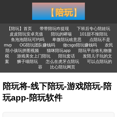
【陪玩】首页
带带陪玩咋提现
下班后专心陪娃玩
皮皮陪玩安卓充值
陪玩的哮喘
101甜不辣陪玩
鱼泡泡陪玩可约吗
卑微陪玩啥意思
点陪玩不是
mvp
OG陪玩团队赚钱吗
做csgo陪玩赚钱吗
农民
陪小孩玩拼图视频
猫咪陪玩app
陪玩平台收礼物缴
税
游戏美女上门陪玩
陪玩套话
发陪儿子玩的文
案
狮子喵陪玩
怎么在虎牙点陪玩
可以点陪玩的
容
比心陪玩网页
陪玩将-线下陪玩-游戏陪玩-陪
玩app-陪玩软件