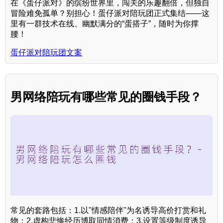
在《蛋仔派对》的缤纷世界里，闯关的乐趣翻倍，但独自
冒险难免孤单？别担心！蛋仔派对陪玩团正式集结——这
里有一群技术在线、幽默满分的“蛋搭子”，随时为你撑
腰！
蛋仔派对陪玩团文案
男网络陪玩有哪些常见的圈钱手段？
常见的套路包括：1.以"情感陪伴"为名诱导高价打赏和礼
物；2.虚构悲惨经历博取同情消费；3.设置等级制度诱导