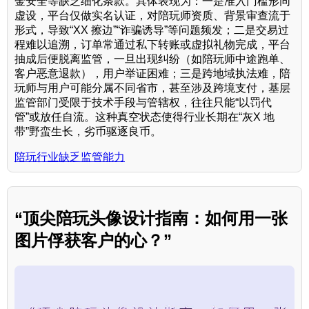
金安全等缺乏细化条款。具体表现为：一是准入门槛形同
虚设，平台仅做实名认证，对陪玩师资质、背景审查流于
形式，导致“XX 擦边”“诈骗诱导”等问题频发；二是交易过
程难以追溯，订单常通过私下转账或虚拟礼物完成，平台
抽成后便脱离监管，一旦出现纠纷（如陪玩师中途跑单、
客户恶意退款），用户举证困难；三是跨地域执法难，陪
玩师与用户可能分属不同省市，甚至涉及跨境支付，基层
监管部门受限于技术手段与管辖权，往往只能“以罚代
管”或放任自流。这种真空状态使得行业长期在“灰X 地
带”野蛮生长，劣币驱逐良币。
陪玩行业缺乏监管能力
“顶尖陪玩头像设计指南：如何用一张
图片俘获客户的心？”