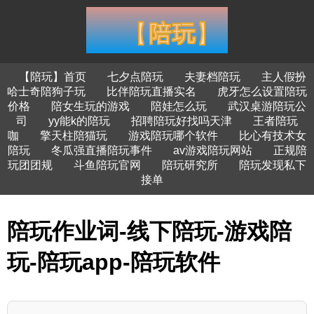
【陪玩】首页
七夕点陪玩
夫妻档陪玩
主人假扮
哈士奇陪狗子玩
比伴陪玩直播实名
虎牙怎么设置陪玩
价格
陪女生玩的游戏
陪娃怎么玩
武汉桌游陪玩公
司
yy能k的陪玩
招聘陪玩好找吗天津
王者陪玩
咖
擎天柱陪猫玩
游戏陪玩哪个软件
比心有技术女
陪玩
冬瓜强直播陪玩事件
av游戏陪玩网站
正规陪
玩团团规
斗鱼陪玩官网
陪玩研究所
陪玩发现私下
接单
陪玩作业词-线下陪玩-游戏陪
玩-陪玩app-陪玩软件