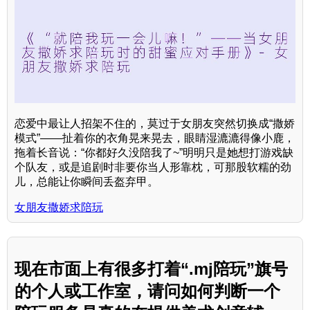
恋爱中最让人招架不住的，莫过于女朋友突然切换成“撒娇
模式”——扯着你的衣角晃来晃去，眼睛湿漉漉得像小鹿，
拖着长音说：“你都好久没陪我了~”明明只是她想打游戏缺
个队友，或是追剧时非要你当人形靠枕，可那股软糯的劲
儿，总能让你瞬间丢盔弃甲。
女朋友撒娇求陪玩
现在市面上有很多打着“.mj陪玩”旗号
的个人或工作室，请问如何判断一个