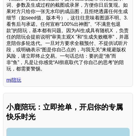
词、参数及生成过程的截图或录屏，方便你日后复现。如
果对方只给你一张无水印的成品图，且拒绝透露任何生成
细节（如seed值、版本号），这往往意味着图源不明。3.
看售后与承诺。任何宣称“100%出神图”、“不满意包退
款”的陪玩，基本都有问题。因为AI生成具有随机X ，负责
任的陪玩会提前说明“审美主观X ”和“生成失败概率”，并愿
意陪你多轮迭代。一旦对方要求全额预付、不提供试听片
段，或明确表示“图是你自己点的，与我无关”来规避版权
风险，请立即终止交易。一句话总结：要的是“渔”而
非“鱼”，凡是让你感觉“AI彻底取代了你自己的思考”的陪
玩，都需要警惕。
mj陪玩
小鹿陪玩：立即抢单，开启你的专属
快乐时光