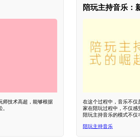
陪玩主持音乐：
玩师技术高超，能够根据
在这个过程中，音乐不仅
松。
家在陪玩过程中，不仅感
陪玩主持音乐的模式不仅
陪玩主持音乐