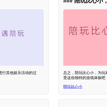
### 陪玩比心
进行其他娱乐活动的过
总之，陪玩比心小，为玩
受这份独特的游戏体验吧
陪玩比心小