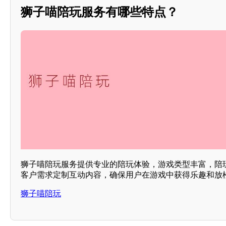
狮子喵陪玩服务有哪些特点？
狮子喵陪玩服务提供专业的陪玩体验，游戏类型丰富，陪
客户需求定制互动内容，确保用户在游戏中获得乐趣和放
狮子喵陪玩