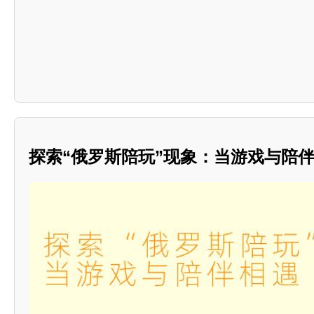
探索“俄罗斯陪玩”现象：当游戏与陪