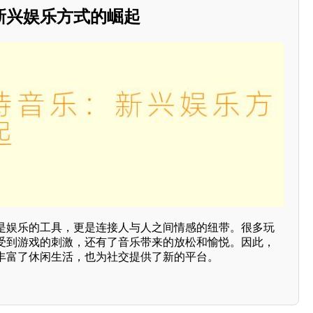
新兴娱乐方式的崛起
是娱乐的工具，更是连接人与人之间情感的纽带。很多玩
受到游戏的刺激，还有了音乐带来的放松和愉悦。因此，
丰富了休闲生活，也为社交提供了新的平台。