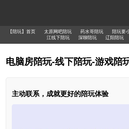
【陪玩】首页
太原网吧陪玩
药水哥陪玩
陪玩要
江线下陪玩
深聊陪玩
辽阳陪玩
电脑房陪玩-线下陪玩-游戏陪玩
主动联系，成就更好的陪玩体验