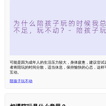
可能是因为成年人的生活压力较大，身体疲惫，建议尝试
者将陪玩的时间分散，适当休息，保持愉快的心态，这样
互动。
陪孩子玩不动