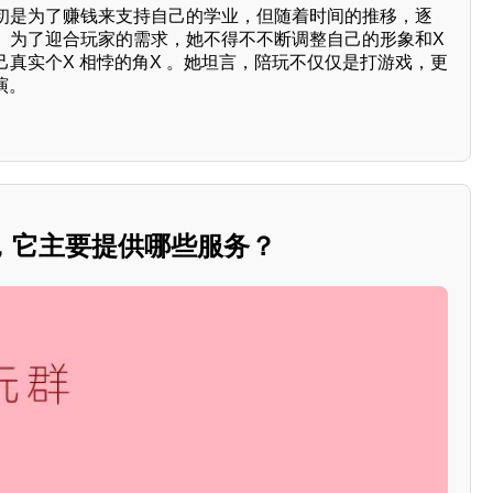
初是为了赚钱来支持自己的学业，但随着时间的推移，逐
。为了迎合玩家的需求，她不得不不断调整自己的形象和X
真实个X 相悖的角X 。她坦言，陪玩不仅仅是打游戏，更
演。
，它主要提供哪些服务？