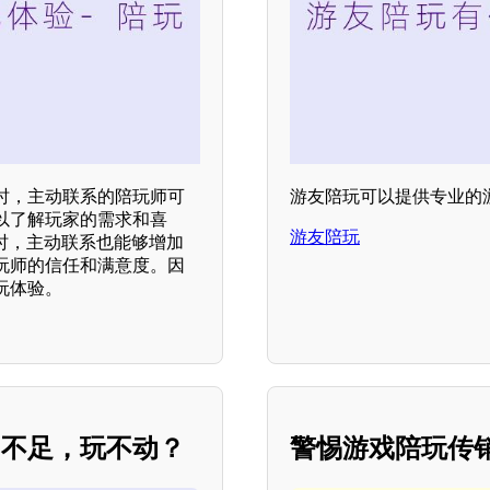
时，主动联系的陪玩师可
游友陪玩可以提供专业的
以了解玩家的需求和喜
游友陪玩
时，主动联系也能够增加
玩师的信任和满意度。因
玩体验。
力不足，玩不动？
警惕游戏陪玩传销