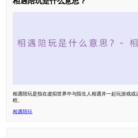
相遇陪玩是什么意思？
相遇陪玩是指在虚拟世界中与陌生人相遇并一起玩游戏或
程。
相遇陪玩