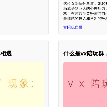
这位女陪玩分享道，她起
渐感受到巨大的心理压力
格，有时甚至要扮演与自己
是情感的投入和角X 的扮
女陪玩自爆
伴相遇
什么是vx陪玩群