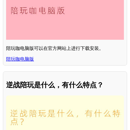
陪玩咖电脑版可以在官方网站上进行下载安装。
陪玩咖电脑版
逆战陪玩是什么，有什么特点？