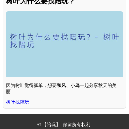
树叶为什么要找陪玩？
因为树叶觉得孤单，想要和风、小鸟一起分享秋天的美
丽！
树叶找陪玩
© 【陪玩】. 保留所有权利.