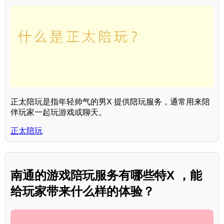
正太陪玩是指年轻帅气的男X 提供陪玩服务，通常用来陪
伴玩家一起玩游戏或聊天。
正太陪玩
南通的游戏陪玩服务有哪些特X ，能
给玩家带来什么样的体验？