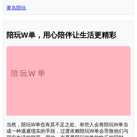
黄岛陪玩
陪玩W单，用心陪伴让生活更精彩
当然，陪玩W单也有其不足之处。有些人会将陪玩W单当
成一种逃避现实的手段，过度依赖陪玩W单会导致他们与