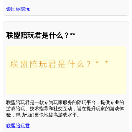
锁国标陪玩
联盟陪玩君是什么？**
联盟陪玩君是一款专为玩家服务的陪玩平台，提供专业的
游戏陪玩、技术指导和社交互动，旨在提升玩家的游戏体
验，帮助他们更快地提高游戏水平。
联盟陪玩君