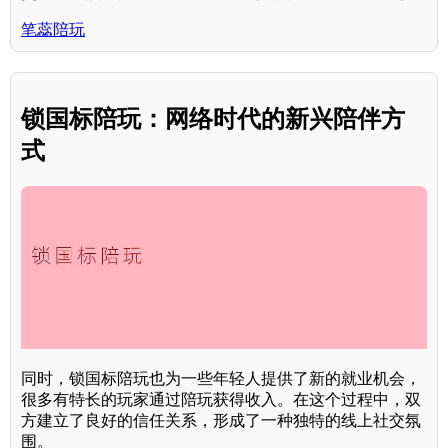
笔蕊陪玩
锁国标陪玩：网络时代的新兴陪伴方
式
同时，锁国标陪玩也为一些年轻人提供了新的就业机会，
很多有特长的玩家通过陪玩获得收入。在这个过程中，双
方建立了良好的信任关系，形成了一种独特的线上社交氛
围。