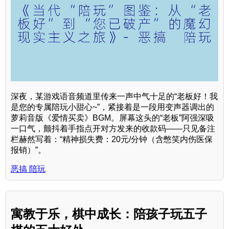
深夜，某游戏语音频道里传来一声中气十足的“老板好！我
是您的专属陪玩小甜心~”，紧接着是一段用变声器调出的
萝莉音版《爱情买卖》BGM。屏幕这头的“老板”阿强深吸
一口气，颤抖着手指点开对方发来的收款码——只见备注
栏赫然写着：“精神损失费：20元/分钟（含憋笑内伤医保
报销）”。
恶搞 陪玩
寓教于乐，棋中成长：陪孩子玩五子