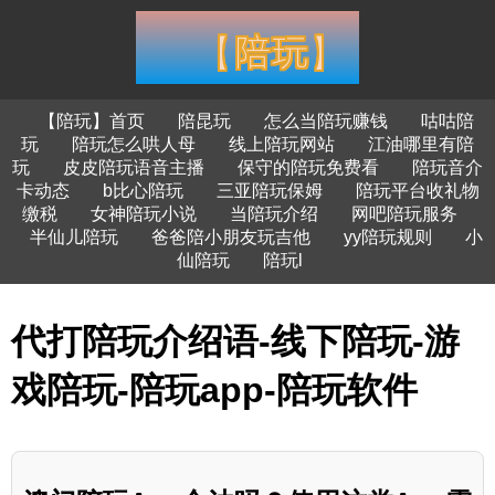
【陪玩】首页
陪昆玩
怎么当陪玩赚钱
咕咕陪
玩
陪玩怎么哄人母
线上陪玩网站
江油哪里有陪
玩
皮皮陪玩语音主播
保守的陪玩免费看
陪玩音介
卡动态
b比心陪玩
三亚陪玩保姆
陪玩平台收礼物
缴税
女神陪玩小说
当陪玩介绍
网吧陪玩服务
半仙儿陪玩
爸爸陪小朋友玩吉他
yy陪玩规则
小
仙陪玩
陪玩l
代打陪玩介绍语-线下陪玩-游
戏陪玩-陪玩app-陪玩软件