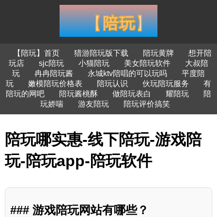
【陪玩】首页
猎游陪玩版下载
陪玩黄牌
想开陪
玩店
sjc陪玩
小猫陪玩
美女陪玩软件
大叔陪
玩
冉冉陪玩酱
永城ktv陪唱的可以玩吗
平度陪
玩
嫩模陪玩价格表
陪玩认识
伙玩陪玩服务
有
陪玩的网吧
陪玩酱桃酥
做陪玩表白
耀陪玩
陪
玩娇喘
游友陪玩
陪玩评价搞笑
陪玩哪实惠-线下陪玩-游戏陪
玩-陪玩app-陪玩软件
### 游戏陪玩网站有哪些？