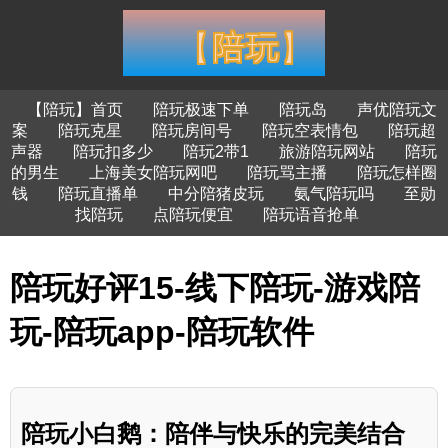
【陪玩】首页
陪玩极速下单
陪玩岛
声优陪玩文
案
陪玩克星
陪玩房间号
陪玩空表情包
陪玩超
声器
陪玩扣多少
陪玩2带1
旅游陪玩网站
陪玩
的男生
上海美女陪玩网吧
陪玩骂主播
陪玩怎样圈
钱
陪玩直播单
中分陪猪皮玩
氨气陪玩吗
至勋
找陪玩
点陪玩便宜
陪玩语音抢单
陪玩好评15-线下陪玩-游戏陪
玩-陪玩app-陪玩软件
陪玩小白鹅：陪伴与快乐的完美结合