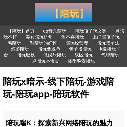
【陪玩】首页
qq音乐陪玩
陪玩孩子玩文案
点陪
玩不打
美女陪玩杭州
鱼不喜陪玩
上门陪孩子玩
憨陪玩
对陪玩的好评
陪玩经营理
陪玩接单法
鲸落陪玩
陪玩要退单
包子接陪玩
k遇陪玩平
台
陪玩肥秋
做娱乐陪玩
战区陪玩
气球陪玩
点陪玩不语音
洛阳淼淼陪玩
陪玩x暗示-线下陪玩-游戏陪
玩-陪玩app-陪玩软件
陪玩喘K：探索新兴网络陪玩的魅力