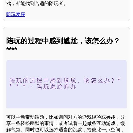
戏，都能找到合适的陪玩者。
陪玩麦序
陪玩的过程中感到尴尬，该怎么办？
****
可以主动带动话题，比如询问对方的游戏经验或兴趣，分
享一些轻松幽默的事情，或者试着一起做些互动游戏，缓
解气氛。同时也可以选择适当的沉默，给彼此一点空间，