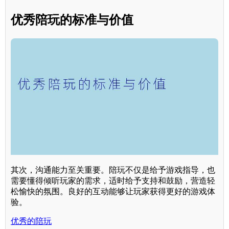
优秀陪玩的标准与价值
其次，沟通能力至关重要。陪玩不仅是给予游戏指导，也
需要懂得倾听玩家的需求，适时给予支持和鼓励，营造轻
松愉快的氛围。良好的互动能够让玩家获得更好的游戏体
验。
优秀的陪玩