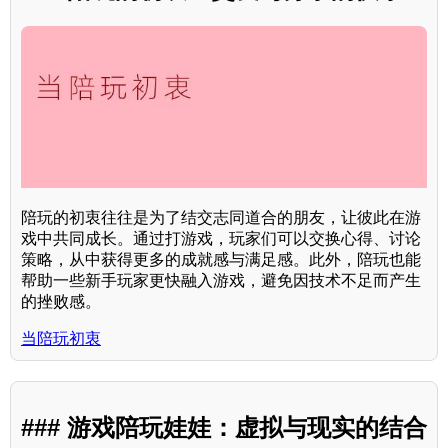
陪玩的初衷往往是为了结交志同道合的朋友，让彼此在游
戏中共同成长。通过打游戏，玩家们可以交换心得、讨论
策略，从中获得更多的成就感与满足感。此外，陪玩也能
帮助一些新手玩家更快融入游戏，避免因技术不足而产生
的挫败感。
当陪玩初衷
### 游戏陪玩娃娃：虚拟与现实的结合