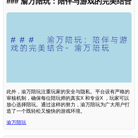
### 渝万陪玩：陪伴与游戏的完美结合
此外，渝万陪玩注重玩家的安全与隐私。平台设有严格的
审核机制，确保每位陪玩师的真实X 和专业X ，玩家可以
放心选择陪玩。通过这样的努力，渝万陪玩为广大用户打
造了一个既轻松又愉快的游戏环境。
渝万陪玩