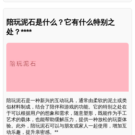
陪玩泥石是什么？它有什么特别之
处？****
陪玩泥石是一种新兴的互动玩具，通常由柔软的泥土或类
似材料制成，结合了陪伴和游戏的功能。它的特别之处在
于可以根据用户的想象和需求，随意塑形，既能作为手工
艺术的载体，也能帮助缓解压力，提供一种放松的玩耍体
验。此外，陪玩泥石可以与朋友或家人一起使用，增加互
动乐趣，提升亲密感。**