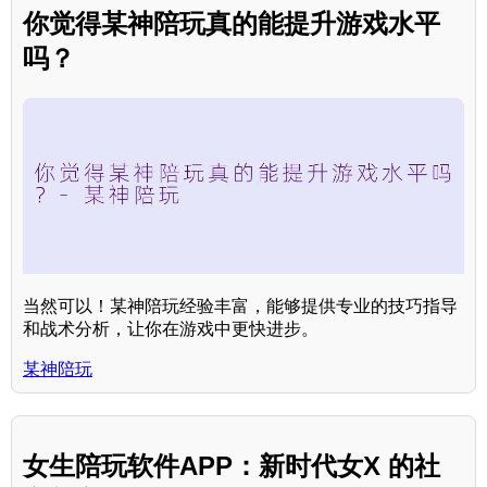
你觉得某神陪玩真的能提升游戏水平
吗？
当然可以！某神陪玩经验丰富，能够提供专业的技巧指导
和战术分析，让你在游戏中更快进步。
某神陪玩
女生陪玩软件APP：新时代女X 的社