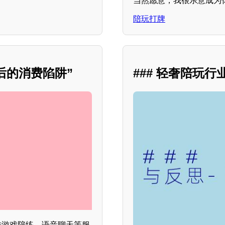
当然愿意，我很乐意成为
陪玩打牌
后的消费陷阱”
### 轻奢陪玩
借游戏陪练、语音聊天等服