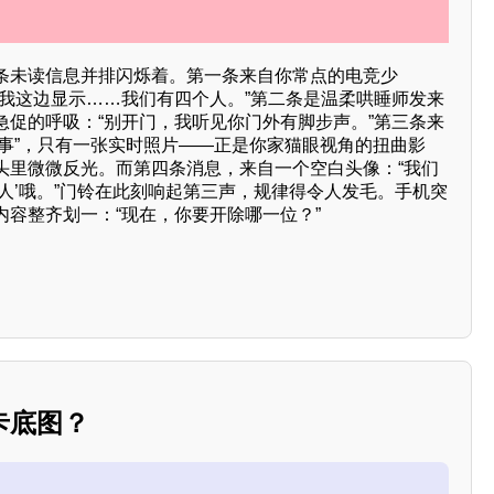
条未读信息并排闪烁着。第一条来自你常点的电竞少
？我这边显示……我们有四个人。”第二条是温柔哄睡师发来
急促的呼吸：“别开门，我听见你门外有脚步声。”第三条来
执事”，只有一张实时照片——正是你家猫眼视角的扭曲影
头里微微反光。而第四条消息，来自一个空白头像：“我们
人’哦。”门铃在此刻响起第三声，规律得令人发毛。手机突
内容整齐划一：“现在，你要开除哪一位？”
卡底图？