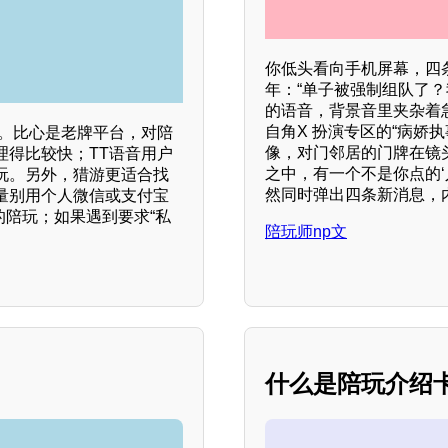
你低头看向手机屏幕，四
年：“单子被强制组队了
的语音，背景音里夹杂着
自角X 扮演专区的“病娇
谱。比心是老牌平台，对陪
像，对门邻居的门牌在镜
理得比较快；TT语音用户
之中，有一个不是你点的‘
玩。另外，猎游更适合找
然同时弹出四条新消息，
量别用个人微信或支付宝
的陪玩；如果遇到要求“私
陪玩师np文
什么是陪玩介绍