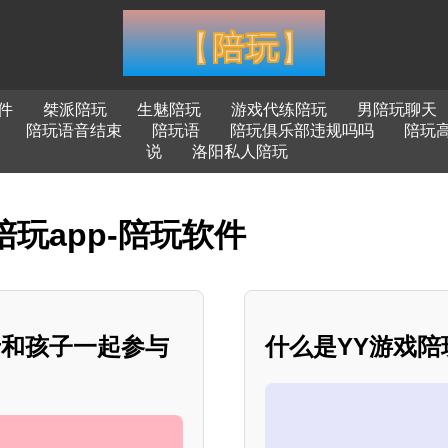
件
桀派陪玩
生魅陪玩
游戏代练陪玩
男陪玩聊天
陪玩语音结束
陪玩语
陪玩俱乐部违规吗吗
陪玩
说
洛阳私人陪玩
陪玩app-陪玩软件
母和孩子一起参与
什么是YY游戏