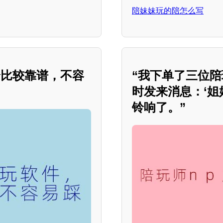
。
陪妹妹玩的陪怎么写
个比较靠谱，不容
“我下单了三位
时发来消息：‘姐
铃响了。”