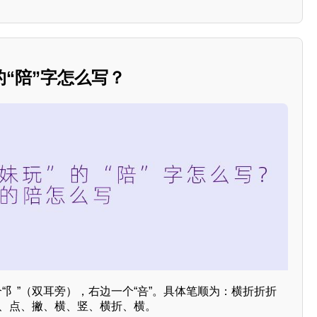
的“陪”字怎么写？
个“阝”（双耳旁），右边一个“咅”。具体笔顺为：横折折折
横、点、撇、横、竖、横折、横。