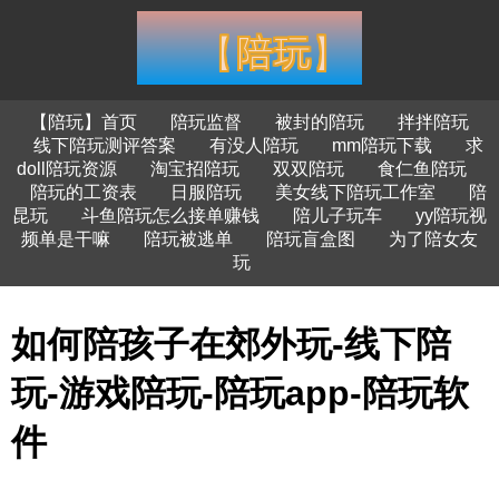
【陪玩】首页
陪玩监督
被封的陪玩
拌拌陪玩
线下陪玩测评答案
有没人陪玩
mm陪玩下载
求
doll陪玩资源
淘宝招陪玩
双双陪玩
食仁鱼陪玩
陪玩的工资表
日服陪玩
美女线下陪玩工作室
陪
昆玩
斗鱼陪玩怎么接单赚钱
陪儿子玩车
yy陪玩视
频单是干嘛
陪玩被逃单
陪玩盲盒图
为了陪女友
玩
如何陪孩子在郊外玩-线下陪
玩-游戏陪玩-陪玩app-陪玩软
件