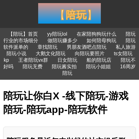
【陪玩】首页
yy陪玩lol
在家陪狗狗玩什么
陪玩
行业的市场细分
做陪玩赚多少
如何陪母狗玩
陪玩
软件派单的
章找陪玩
男朋友酒吧点陪玩
私人旅游
陪玩小说
大鹅文化陪玩
向陪玩要照片
ts女陪玩
kp
王者陪玩vx群
日女陪玩
船的陪玩店
陪玩不
好吗
陪玩无费
陪玩酱实拍
陪玩小姐姐
16周岁
陪玩
陪玩让你白X -线下陪玩-游戏
陪玩-陪玩app-陪玩软件