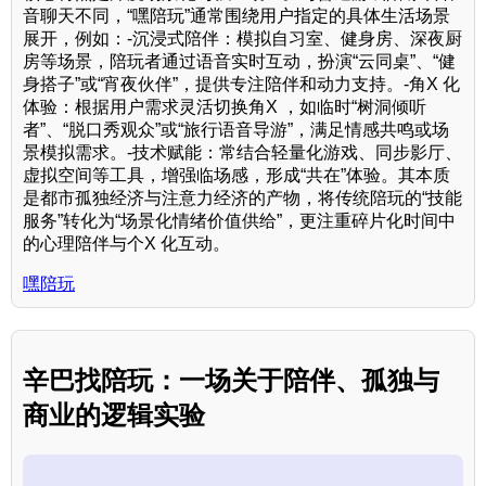
音聊天不同，“嘿陪玩”通常围绕用户指定的具体生活场景
展开，例如：-沉浸式陪伴：模拟自习室、健身房、深夜厨
房等场景，陪玩者通过语音实时互动，扮演“云同桌”、“健
身搭子”或“宵夜伙伴”，提供专注陪伴和动力支持。-角X 化
体验：根据用户需求灵活切换角X ，如临时“树洞倾听
者”、“脱口秀观众”或“旅行语音导游”，满足情感共鸣或场
景模拟需求。-技术赋能：常结合轻量化游戏、同步影厅、
虚拟空间等工具，增强临场感，形成“共在”体验。其本质
是都市孤独经济与注意力经济的产物，将传统陪玩的“技能
服务”转化为“场景化情绪价值供给”，更注重碎片化时间中
的心理陪伴与个X 化互动。
嘿陪玩
辛巴找陪玩：一场关于陪伴、孤独与
商业的逻辑实验