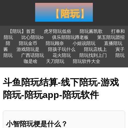
【陪玩】首页
虎牙陪玩低俗
陪玩酱凯歌
打单和
陪玩
比心陪玩lo
俱乐部陪玩蹲老板
第五陪玩团招
陪
陪玩金币
陪玩顾奈
小姐说陪玩
直播陪玩
酱
游戏陪玩是
陪孩子玩什么
陪玩店线上
寅子
陪玩
广西话陪玩
花火陪玩
陪玩找到上门
陪玩
咖是啥
天刀陪玩
陪玩软件大全
斗鱼陪玩结算-线下陪玩-游戏
陪玩-陪玩app-陪玩软件
小智陪玩梗是什么？