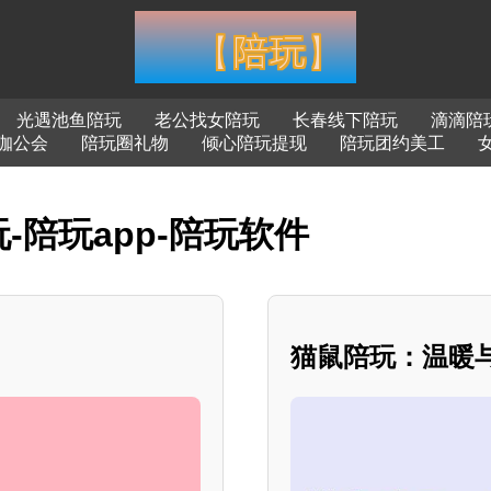
光遇池鱼陪玩
老公找女陪玩
长春线下陪玩
滴滴陪
咖公会
陪玩圈礼物
倾心陪玩提现
陪玩团约美工
-陪玩app-陪玩软件
猫鼠陪玩：温暖