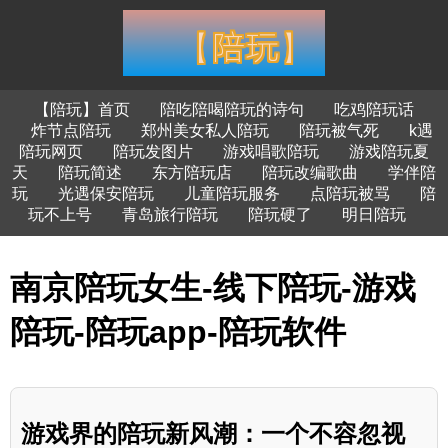
【陪玩】首页
陪吃陪喝陪玩的诗句
吃鸡陪玩话
炸节点陪玩
郑州美女私人陪玩
陪玩被气死
k遇
陪玩网页
陪玩发图片
游戏唱歌陪玩
游戏陪玩夏
天
陪玩简述
东方陪玩店
陪玩改编歌曲
学伴陪
玩
光遇保安陪玩
儿童陪玩服务
点陪玩被骂
陪
玩不上号
青岛旅行陪玩
陪玩硬了
明日陪玩
南京陪玩女生-线下陪玩-游戏
陪玩-陪玩app-陪玩软件
游戏界的陪玩新风潮：一个不容忽视