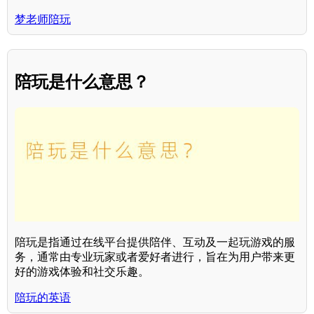
梦老师陪玩
陪玩是什么意思？
陪玩是指通过在线平台提供陪伴、互动及一起玩游戏的服
务，通常由专业玩家或者爱好者进行，旨在为用户带来更
好的游戏体验和社交乐趣。
陪玩的英语