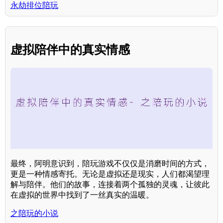
永劫排位陪玩
虚拟陪伴中的真实情感
最终，阿明意识到，陪玩游戏不仅仅是消磨时间的方式，
更是一种情感寄托。无论是虚拟还是现实，人们都渴望理
解与陪伴。他们的故事，连接着两个孤独的灵魂，让彼此
在虚拟的世界中找到了一丝真实的温暖。
之陪玩的小说