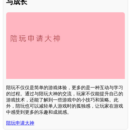
与成长
陪玩不仅仅是简单的游戏体验，更多的是一种互动与学习
的过程。通过与陪玩大神的交流，玩家不仅能提升自己的
游戏技术，还能了解到一些游戏中的小技巧和策略。此
外，陪玩也可以减轻单人游戏时的孤独感，让玩家在游戏
中感受到更多的乐趣和成就感。
陪玩申请大神