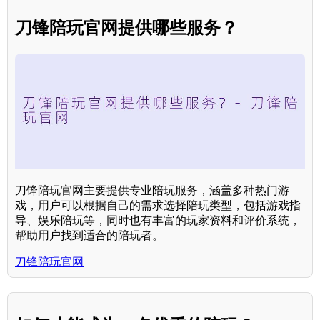
刀锋陪玩官网提供哪些服务？
刀锋陪玩官网主要提供专业陪玩服务，涵盖多种热门游
戏，用户可以根据自己的需求选择陪玩类型，包括游戏指
导、娱乐陪玩等，同时也有丰富的玩家资料和评价系统，
帮助用户找到适合的陪玩者。
刀锋陪玩官网