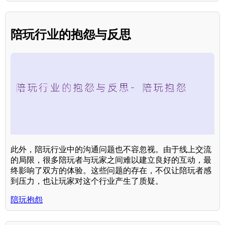
陪玩行业的抱怨与反思
此外，陪玩行业中的沟通问题也不容忽视。由于线上交流
的局限，很多陪玩者与玩家之间难以建立良好的互动，最
终影响了双方的体验。这些问题的存在，不仅让陪玩者感
到压力，也让玩家对这个行业产生了质疑。
陪玩抱怨