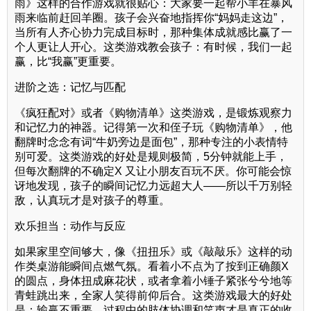
雨》这样的合作游戏就很贴心：大家要一起帮小羊在暴风
雨来临前赶回羊圈。孩子会兴奋地指挥你“妈妈走这边”，
当所有人齐心协力完成目标时，那种集体成就感比赢了一
个人更让人开心。这类游戏教会孩子：有时候，我们一起
赢，比“我赢”更重要。
进阶之选：记忆与匹配
《疯狂配对》或者《购物清单》这类游戏，是锻炼观察力
和记忆力的神器。记得第一次和侄子玩《购物清单》，他
翻牌时念念有词“牛奶旁边是面包”，那种专注的小表情特
别可爱。这类游戏的好处是规则极简，5分钟就能上手，
但每次翻牌的不确定X 又让小朋友百玩不厌。你可能会惊
讶地发现，孩子的瞬间记忆力远超大人——所以千万别轻
敌，认真玩才是对孩子的尊重。
欢乐担当：动作与反应
如果家里空间够大，像《扭扭乐》或《敲敲乐》这样的动
作类桌游能瞬间点燃气氛。看着小不点为了按到正确颜X
的圆点，身体扭成麻花状，或者拿着小锤子紧张兮兮地等
青蛙跳出来，全家人笑得前仰后合。这类游戏最大的好处
是：输赢不重要，过程中的肢体协调和笑声才是真正的收