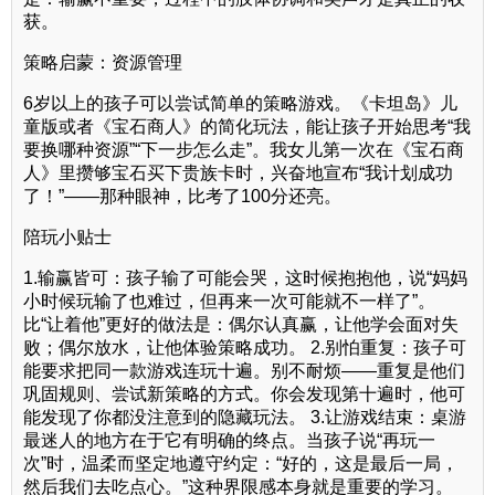
获。
策略启蒙：资源管理
6岁以上的孩子可以尝试简单的策略游戏。《卡坦岛》儿
童版或者《宝石商人》的简化玩法，能让孩子开始思考“我
要换哪种资源”“下一步怎么走”。我女儿第一次在《宝石商
人》里攒够宝石买下贵族卡时，兴奋地宣布“我计划成功
了！”——那种眼神，比考了100分还亮。
陪玩小贴士
1.输赢皆可：孩子输了可能会哭，这时候抱抱他，说“妈妈
小时候玩输了也难过，但再来一次可能就不一样了”。
比“让着他”更好的做法是：偶尔认真赢，让他学会面对失
败；偶尔放水，让他体验策略成功。 2.别怕重复：孩子可
能要求把同一款游戏连玩十遍。别不耐烦——重复是他们
巩固规则、尝试新策略的方式。你会发现第十遍时，他可
能发现了你都没注意到的隐藏玩法。 3.让游戏结束：桌游
最迷人的地方在于它有明确的终点。当孩子说“再玩一
次”时，温柔而坚定地遵守约定：“好的，这是最后一局，
然后我们去吃点心。”这种界限感本身就是重要的学习。