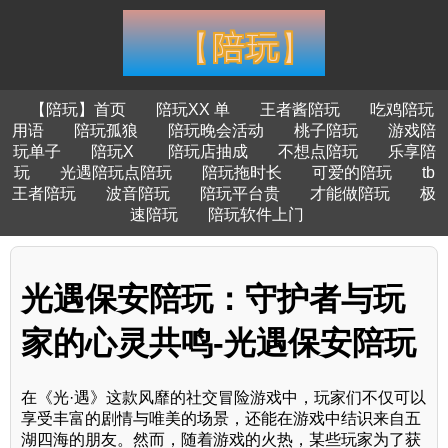
【陪玩】首页
陪玩XX 单
王者酱陪玩
吃鸡陪玩
用语
陪玩孤狼
陪玩晚会活动
桃子陪玩
游戏陪
玩单子
陪玩X
陪玩店抽成
不想点陪玩
乐享陪
玩
光遇陪玩点陪玩
陪玩拖时长
可爱的陪玩
tb
王者陪玩
波音陪玩
陪玩平台贵
才能做陪玩
极
速陪玩
陪玩软件上门
光遇保安陪玩：守护者与玩
家的心灵共鸣-光遇保安陪玩
在《光·遇》这款风靡的社交冒险游戏中，玩家们不仅可以
享受丰富的剧情与唯美的场景，还能在游戏中结识来自五
湖四海的朋友。然而，随着游戏的火热，某些玩家为了获