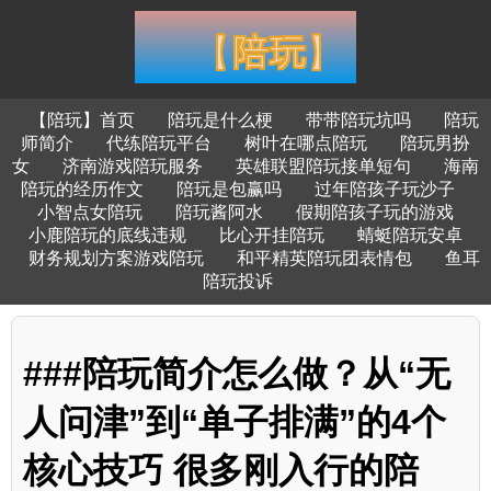
【陪玩】首页
陪玩是什么梗
带带陪玩坑吗
陪玩
师简介
代练陪玩平台
树叶在哪点陪玩
陪玩男扮
女
济南游戏陪玩服务
英雄联盟陪玩接单短句
海南
陪玩的经历作文
陪玩是包赢吗
过年陪孩子玩沙子
小智点女陪玩
陪玩酱阿水
假期陪孩子玩的游戏
小鹿陪玩的底线违规
比心开挂陪玩
蜻蜓陪玩安卓
财务规划方案游戏陪玩
和平精英陪玩团表情包
鱼耳
陪玩投诉
###陪玩简介怎么做？从“无
人问津”到“单子排满”的4个
核心技巧 很多刚入行的陪