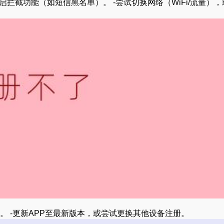
开启拦截功能（如短信黑名单）。 -尝试切换网络（WiFi/流量）
备。 -更新APP至最新版本，或尝试更换其他设备注册。