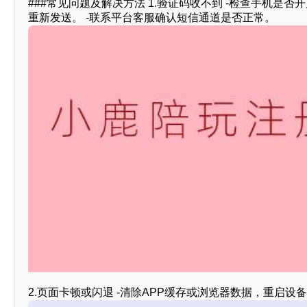
###常见问题及解决方法 1.验证码收不到 -检查手机是否
重新发送。 -联系平台客服确认短信通道是否正常。
2.页面卡顿或闪退 -清除APP缓存或浏览器数据，重启设