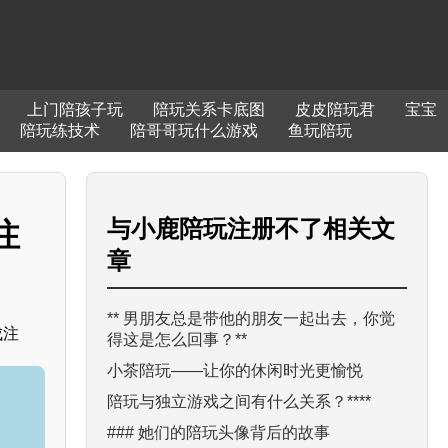
上门陪孩子玩
陪玩关系卡底图
皮皮陪玩君
宝宝
陪玩练技术
陪哥哥玩什么游戏
鱼玩陪玩
与
小鹿陪玩注册不了
相关文
注
章
** 男朋友总是带他的朋友一起出去，你觉
成注
得这是怎么回事？**
小茶陪玩——让你的休闲时光更愉悦
陪玩与独立游戏之间有什么关系？****
### 她们的陪玩头像背后的故事