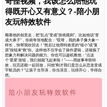
奇怪视频，我该怎么陪他玩
得既开心又有意义？-陪小朋
友玩特效软件
顺着他的创意走，把“乱点”变成“游戏规则”。比如他说“变
成大鼻子”，你就夸张地配合：“哎呀，我的鼻子像大象一
样长，快帮我吹回去！”然后让他用特效里的“缩小”或“复
原”按钮来“救”你。这样他不仅学会了操作逻辑，还锻炼了
想象力和解决问题的能力。你也可以趁机教他：“点这
个‘星星’按钮，我们就能飞起来啦！”——用故事串联特
效，玩完还能一起回放，问他“刚才我们是怎么从恐龙变成
宇航员的？”让孩子当导演，你当演员，玩得开心，学得自
然。