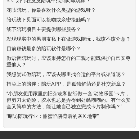
### 如何在皮皮陪玩中找到同城玩家？
花吱陪玩，你最喜欢什么类型的游戏呀？
陪玩线下见面可以接吻或亲密接触吗？
线下陪玩项目主要提供哪些服务？
发现现实中的男朋友私下在做游戏陪玩，我该不该介意？
目前赚钱最多的陪玩软件是哪个？
做语音陪玩时，应该秉持怎样的三观才能既保护自己又尊
重他人？
我想尝试做陪玩，应该去哪里找合适的平台或渠道呢？
指尖上的陪伴：陪玩APP，是孤独解药还是社交新章？
“小朋友想用家里的旧杂志和贴纸做一套‘动物乐园’卡片，
但剪刀太危险，胶水也总是弄得到处黏糊糊的。有什么安
全又简单的方法，能让她自己独立完成卡片制作吗？”
“暗访陪玩行业：甜蜜陷阱背后的灰X 地带”