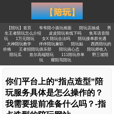
【陪玩】首页
爷爷陪小孩玩画面
陪玩店抽成
男
生王者陪玩怎么介绍
皮皮陪玩有线下吗
鱼耳语音陪
玩
1万元陪玩
女X 陪玩合法吗
陪玩接单群光遇
大神陪玩教学
伴伴陪玩兼职
陪玩贴
西西陪玩的
价格
王者招陪玩俱乐部
陪玩搞心态
陪玩师收入
陪玩瓜
首尔高端陪玩
111陪玩存单
野三坡陪
玩
耀阳骂陪玩
你们平台上的“指点造型”陪
玩服务具体是怎么操作的？
我需要提前准备什么吗？-指