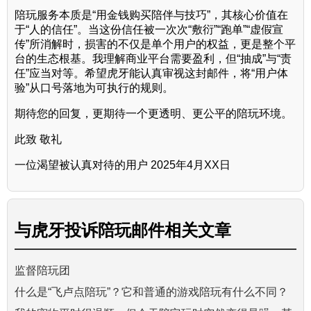
陪玩服务本质是“用金钱购买陪伴与技巧”，其核心价值在
于“人的信任”。当这份信任被一次次“敷衍”“跑单”“虚假宣
传”所消解时，损害的不仅是单个用户的权益，更是整个平
台的生态根基。我理解商业平台需要盈利，但“抽成”与“责
任”应当对等。希望虎牙能认真审视这封邮件，将“用户体
验”从口号落地为可执行的规则。
期待您的回复，更期待一个更透明、更公平的陪玩环境。
此致 敬礼
一位渴望被认真对待的用户 2025年4月XX日
与
虎牙投诉陪玩邮件
相关文章
监督陪玩团
什么是“飞卢点陪玩”？它和普通的游戏陪玩有什么不同？