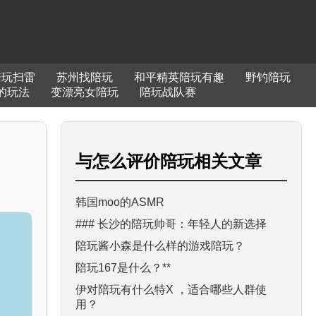
陪玩扫雷
苏州找陪玩
和平精英陪玩有趣
野钓陪玩
的玩法
变漂亮女陪玩
陪玩战队赛
与
怎么评价陪玩
相关文章
韩国moo的ASMR
。
### 长沙的陪玩帅哥：年轻人的新选择
陪玩酱小森是什么样的游戏陪玩？
陪玩167是什么？**
伊对陪玩有什么特X ，适合哪些人群使
用？