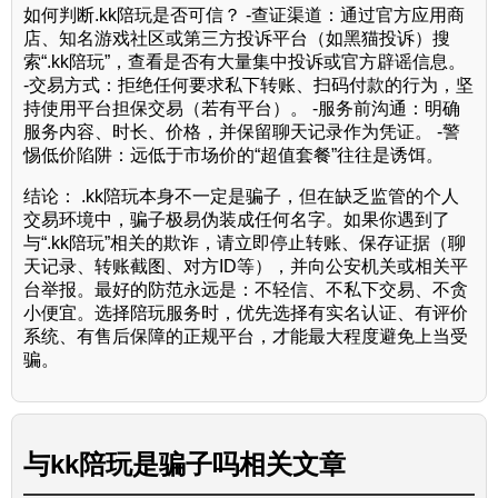
如何判断.kk陪玩是否可信？ -查证渠道：通过官方应用商
店、知名游戏社区或第三方投诉平台（如黑猫投诉）搜
索“.kk陪玩”，查看是否有大量集中投诉或官方辟谣信息。
-交易方式：拒绝任何要求私下转账、扫码付款的行为，坚
持使用平台担保交易（若有平台）。 -服务前沟通：明确
服务内容、时长、价格，并保留聊天记录作为凭证。 -警
惕低价陷阱：远低于市场价的“超值套餐”往往是诱饵。
结论： .kk陪玩本身不一定是骗子，但在缺乏监管的个人
交易环境中，骗子极易伪装成任何名字。如果你遇到了
与“.kk陪玩”相关的欺诈，请立即停止转账、保存证据（聊
天记录、转账截图、对方ID等），并向公安机关或相关平
台举报。最好的防范永远是：不轻信、不私下交易、不贪
小便宜。选择陪玩服务时，优先选择有实名认证、有评价
系统、有售后保障的正规平台，才能最大程度避免上当受
骗。
与
kk陪玩是骗子吗
相关文章