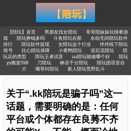
【陪玩】首页
男朋友找女陪玩
哥哥陪妹妹玩猜拳游
戏
陪玩挣钱多吗
斗鱼陪玩在那
永劫无间陪玩软件
排行
陪玩软件提现
女陪玩这个行业
伴伴线下陪玩
暗号
比心陪玩保障
小黄鸭陪玩
泥石流陪玩
陪
玩店的类型
陪玩王者试音
uu陪玩能做哪个好
陪玩
yy频道598
刀陪玩
峡谷千分陪玩
陪玩团语音自
介
嘴哥叫陪玩
新人陪玩荒野乱斗
关于“.kk陪玩是骗子吗”这一
话题，需要明确的是：任何
平台或个体都存在良莠不齐