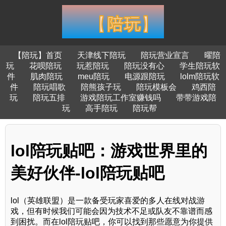
【陪玩】首页
天津线下陪玩
陪玩营业宣言
曜陪
玩
花呗陪玩
玩惹陪玩
陪玩没有心
学生陪玩软
件
肌肉陪玩
meu陪玩
电源跟陪玩
lolm陪玩软
件
陪玩唱歌
陪熊孩子玩
陪玩模板会
鸡西陪
玩
陪玩五排
游戏陪玩工作室赚钱吗
带带游戏陪
玩
高手陪玩
陪玩帮
lol陪玩贴吧：游戏世界里的
美好伙伴-lol陪玩贴吧
lol（英雄联盟）是一款备受玩家喜爱的多人在线对战游
戏，但有时候我们可能会因为技术不足或队友不靠谱而感
到困扰。而在lol陪玩贴吧，你可以找到那些愿意为你提供