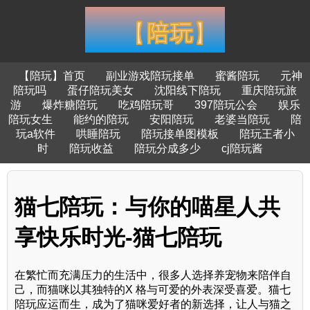
【陪玩】首页
副业游戏陪玩接单
蜜酱陪玩
元神
陪玩吗
蛋仔陪玩美女
沈阳线下陪玩
重庆陪玩旅
游
爆炸糖陪玩
吃鸡陪玩哥
397陪玩公会
娱乐
陪玩女生
能约的陪玩
安阳陪玩
老婆当陪玩
陪
玩a软件
哄睡陪玩
陪玩接单图模板
陪玩王者小
时
陪玩收益
陪玩分成多少
cj陪玩酱
猫七陪玩：与你的喵星人共
享快乐时光-猫七陪玩
在繁忙而充满压力的生活中，很多人选择养宠物来陪伴自
己，而猫咪以其独特的X 格与可爱的外表深受喜爱。猫七
陪玩应运而生，成为了猫咪爱好者的新选择，让人与猫之