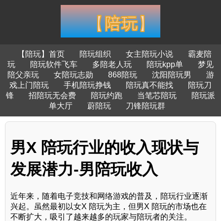
【陪玩】首页
陪玩组织
女主陪玩小说
霸麦陪
玩
陪玩软件飞车
多陪老人玩
陪玩kpp单
梦见
陪父亲玩
女陪玩志勋
868陪玩
沈阳陪玩男
游
戏上门陪玩
手机陪玩挣钱
陪玩真不能找
陪玩刀
锋
招陪玩无会费
陪玩约跑
当笔芯陪玩
陪玩派
单大厅
蔚陪玩
刀锋陪玩群
男X 陪玩行业的收入现状与
发展潜力-男陪玩收入
近年来，随着电子竞技和网络游戏的普及，陪玩行业逐渐
兴起。虽然最初以女X 陪玩为主，但男X 陪玩的市场也在
不断扩大，吸引了越来越多的玩家与陪玩者的关注。