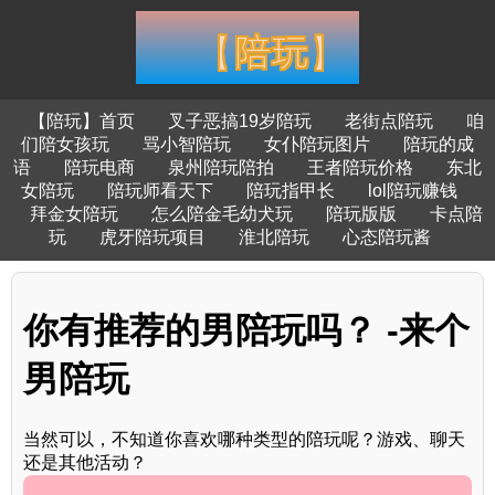
【陪玩】首页
叉子恶搞19岁陪玩
老街点陪玩
咱
们陪女孩玩
骂小智陪玩
女仆陪玩图片
陪玩的成
语
陪玩电商
泉州陪玩陪拍
王者陪玩价格
东北
女陪玩
陪玩师看天下
陪玩指甲长
lol陪玩赚钱
拜金女陪玩
怎么陪金毛幼犬玩
陪玩版版
卡点陪
玩
虎牙陪玩项目
淮北陪玩
心态陪玩酱
你有推荐的男陪玩吗？ -来个
男陪玩
当然可以，不知道你喜欢哪种类型的陪玩呢？游戏、聊天
还是其他活动？