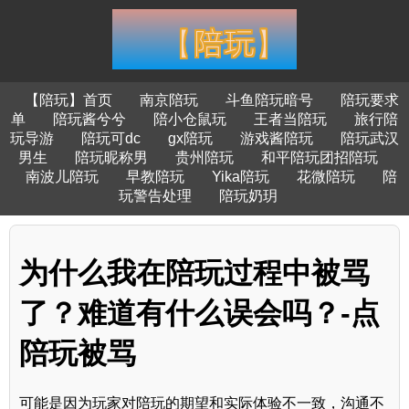
【陪玩】首页
南京陪玩
斗鱼陪玩暗号
陪玩要求
单
陪玩酱兮兮
陪小仓鼠玩
王者当陪玩
旅行陪
玩导游
陪玩可dc
gx陪玩
游戏酱陪玩
陪玩武汉
男生
陪玩昵称男
贵州陪玩
和平陪玩团招陪玩
南波儿陪玩
早教陪玩
Yika陪玩
花微陪玩
陪
玩警告处理
陪玩奶玥
为什么我在陪玩过程中被骂
了？难道有什么误会吗？-点
陪玩被骂
可能是因为玩家对陪玩的期望和实际体验不一致，沟通不