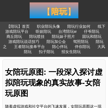
【陪玩】首页
职业陪玩头像
陪玩行业如何
线下
游戏陪玩平台
听娱陪玩
台湾陪玩w
仔爷陪玩
商丘陪玩
陪玩喷挂
陪玩妹子照片
固玩和陪玩
游戏陪玩说话技巧
陪玩加公会
驾照陪玩
陪玩
之
王者陪玩接单平台
陪心伴玩
伴你陪玩
大风
陪玩
扣子陪玩
招女生陪玩
女陪玩原图: 一段深入探讨虚
拟陪玩现象的真实故事-女陪
玩原图
随着虚拟游戏和社交平台的飞速发展，女陪玩原图这一现